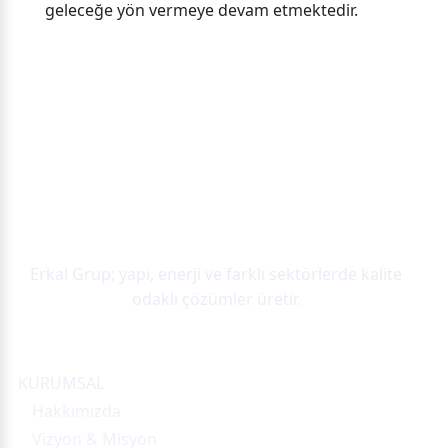
geleceğe yön vermeye devam etmektedir.
Erkal Grup; yapı, enerji ve farklı sektörlerde kalite
odaklı çözümler üretir.
Site Haritası
KURUMSAL
Hakkımızda
Vizyon & Misyon