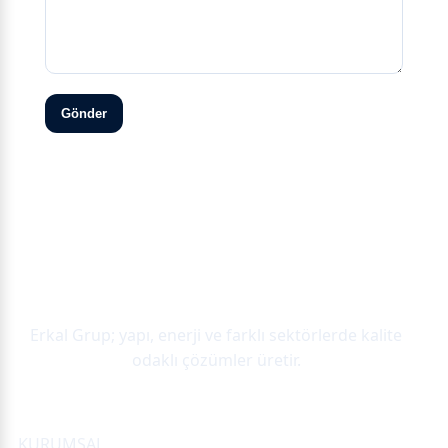
Gönder
Erkal Grup; yapı, enerji ve farklı sektörlerde kalite
odaklı çözümler üretir.
Site Haritası
KURUMSAL